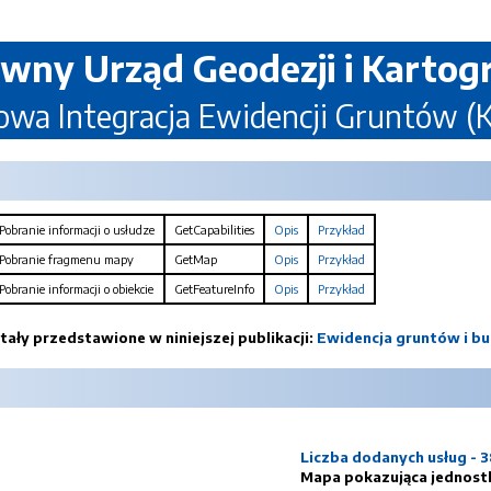
wny Urząd Geodezji i Kartogr
owa Integracja Ewidencji Gruntów (
Pobranie informacji o usłudze
GetCapabilities
Opis
Przykład
Pobranie fragmenu mapy
GetMap
Opis
Przykład
Pobranie informacji o obiekcie
GetFeatureInfo
Opis
Przykład
ły przedstawione w niniejszej publikacji:
Ewidencja gruntów i b
Liczba dodanych usług - 
Mapa pokazująca jednostk