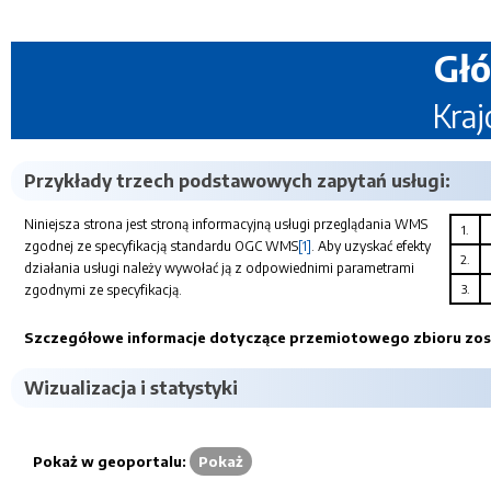
Głó
Kraj
Przykłady trzech podstawowych zapytań usługi:
Niniejsza strona jest stroną informacyjną usługi przeglądania WMS
1.
zgodnej ze specyfikacją standardu OGC WMS
[1]
. Aby uzyskać efekty
2.
działania usługi należy wywołać ją z odpowiednimi parametrami
zgodnymi ze specyfikacją.
3.
Szczegółowe informacje dotyczące przemiotowego zbioru zosta
Wizualizacja i statystyki
Pokaż w geoportalu:
Pokaż