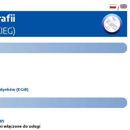
/
afii
KIEG)
udynków (EGiB)
385
i włączone do usługi