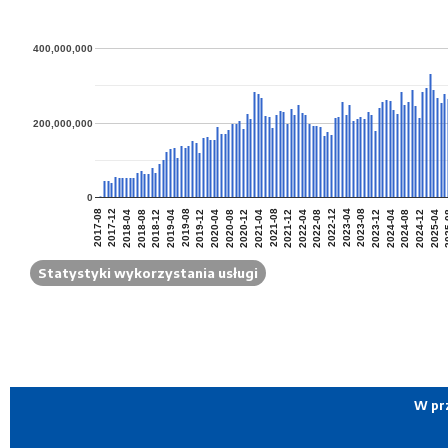
400,000,000
200,000,000
0
2020-08
2023-12
2017-08
2020-12
2024-04
2017-12
2021-04
2024-08
2018-04
2021-08
2024-12
2018-08
2021-12
2025-04
2018-12
2022-04
202
2019-04
2022-08
2019-08
2022-12
2019-12
2023-04
2020-04
2023-08
Statystyki wykorzystania usługi
W prz